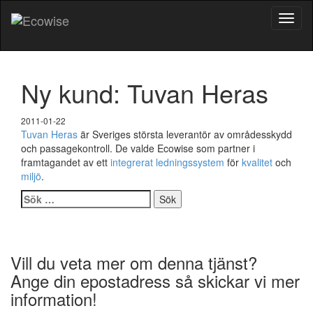
Toggl
naviga
Ny kund: Tuvan Heras
2011-01-22
Tuvan Heras
är Sveriges största leverantör av områdesskydd
och passagekontroll. De valde Ecowise som partner i
framtagandet av ett
integrerat ledningssystem
för
kvalitet
och
miljö
.
Sök
efter:
Vill du veta mer om denna tjänst?
Ange din epostadress så skickar vi mer
information!