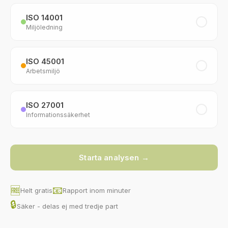
ISO 14001
Miljöledning
ISO 45001
Arbetsmiljö
ISO 27001
Informationssäkerhet
Starta analysen →
📧
🆓
Helt gratis
Rapport inom minuter
🔒
Säker - delas ej med tredje part