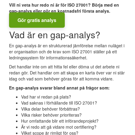
Vill ni veta hur redo ni är för ISO 27001? Börja med en
gap-analys eller gör en kostnadsfri första analys.
Gör gratis analys
Vad är en gap-analys?
En gap-analys är en strukturerad jämförelse mellan nuläget i
er organisation och de krav som ISO 27001 ställer på ett
ledningssystem för informationssäkerhet.
Det handlar inte om att hitta fel eller döma ut det arbete ni
redan gör. Det handlar om att skapa en karta över var ni står
idag och vad som behöver göras för att komma vidare.
En gap-analys svarar bland annat på frågor som:
Vad har vi redan på plats?
Vad saknas i förhållande till ISO 27001?
Vilka delar behöver förbättras?
Vilka risker behöver prioriteras?
Hur omfattande blir ett införandeprojekt?
Är vi redo att gå vidare mot certifiering?
Vilket scope är rimligt för oss?