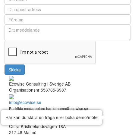
Skicka
Ecowise Consulting i Sverige AB
Organisationsnr 556765-6987
info@ecowise.se
Enskilda medarbetare har fornamn@ecowise.se
Här kan du ställa en fråga eller boka demo/möte
Huvudkontor:
Östra Kristinelundsvägen 18A
217 48 Malmö