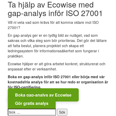
scope, resurser och tidsplan.
Ta hjälp av Ecowise med
ni kan få en indikation på hur redo er organisation är för
ISO-certifiering.
gap-analys inför ISO 27001
Gör analysen här
Vill ni veta vad som krävs för att komma vidare mot ISO
27001?
En gap-analys ger er en tydlig bild av nuläget, vad som
saknas och vilka steg som bör prioriteras. Det gör det lättare
att fatta beslut, planera projektet och skapa ett
ledningssystem för informationssäkerhet som fungerar i
praktiken.
Ecowise hjälper er att göra arbetet konkret, strukturerat och
anpassat efter er verksamhet.
Boka en gap-analys inför ISO 27001 eller börja med vår
kostnadsfria analys för att se hur redo er organisation är
för ISO-certifiering.
Boka gap-analys av Ecowise
Gör gratis analys
Sök