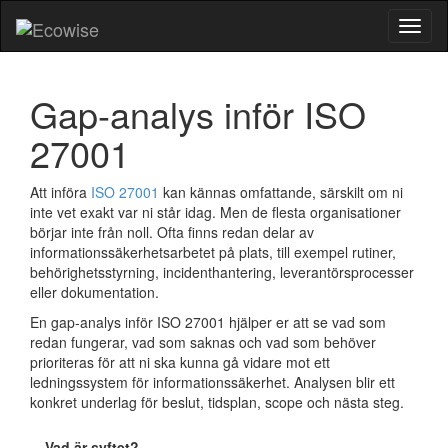
Toggl
naviga
Gap-analys inför ISO
27001
Att införa
ISO 27001
kan kännas omfattande, särskilt om ni
inte vet exakt var ni står idag. Men de flesta organisationer
börjar inte från noll. Ofta finns redan delar av
informationssäkerhetsarbetet på plats, till exempel rutiner,
behörighetsstyrning, incidenthantering, leverantörsprocesser
eller dokumentation.
En gap-analys inför ISO 27001 hjälper er att se vad som
redan fungerar, vad som saknas och vad som behöver
prioriteras för att ni ska kunna gå vidare mot ett
ledningssystem för informationssäkerhet. Analysen blir ett
konkret underlag för beslut, tidsplan, scope och nästa steg.
Vad är syftet?