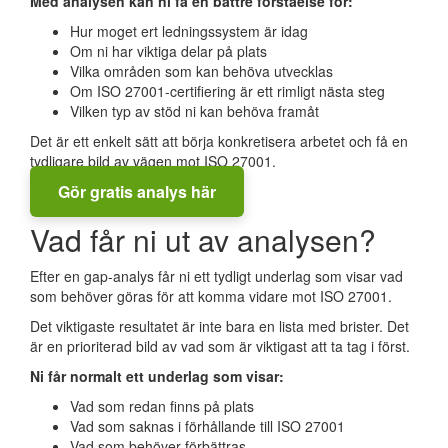
Med analysen kan ni få en bättre förståelse för:
Hur moget ert ledningssystem är idag
Om ni har viktiga delar på plats
Vilka områden som kan behöva utvecklas
Om ISO 27001-certifiering är ett rimligt nästa steg
Vilken typ av stöd ni kan behöva framåt
Det är ett enkelt sätt att börja konkretisera arbetet och få en
tydligare bild av vägen mot ISO 27001.
Gör gratis analys här
Vad får ni ut av analysen?
Efter en gap-analys får ni ett tydligt underlag som visar vad
som behöver göras för att komma vidare mot ISO 27001.
Det viktigaste resultatet är inte bara en lista med brister. Det
är en prioriterad bild av vad som är viktigast att ta tag i först.
Ni får normalt ett underlag som visar:
Vad som redan finns på plats
Vad som saknas i förhållande till ISO 27001
Vad som behöver förbättras