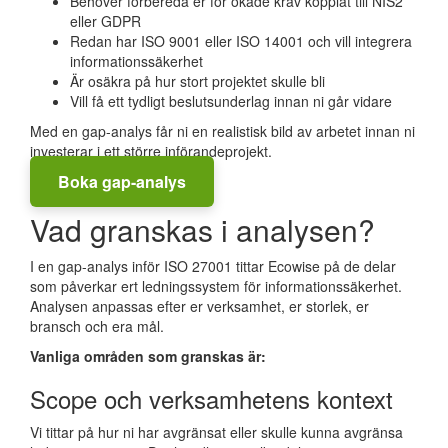
Behöver förbereda er för ökade krav kopplat till NIS2
eller GDPR
Redan har ISO 9001 eller ISO 14001 och vill integrera
informationssäkerhet
Är osäkra på hur stort projektet skulle bli
Vill få ett tydligt beslutsunderlag innan ni går vidare
Med en gap-analys får ni en realistisk bild av arbetet innan ni
investerar i ett större införandeprojekt.
Boka gap-analys
Vad granskas i analysen?
I en gap-analys inför ISO 27001 tittar Ecowise på de delar
som påverkar ert ledningssystem för informationssäkerhet.
Analysen anpassas efter er verksamhet, er storlek, er
bransch och era mål.
Vanliga områden som granskas är:
Scope och verksamhetens kontext
Vi tittar på hur ni har avgränsat eller skulle kunna avgränsa