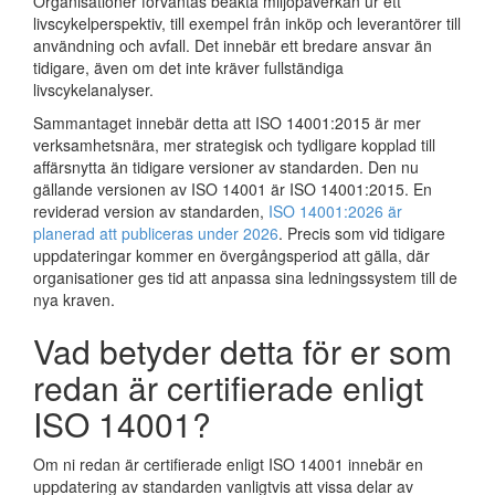
Organisationer förväntas beakta miljöpåverkan ur ett
livscykelperspektiv, till exempel från inköp och leverantörer till
användning och avfall. Det innebär ett bredare ansvar än
tidigare, även om det inte kräver fullständiga
livscykelanalyser.
Sammantaget innebär detta att ISO 14001:2015 är mer
verksamhetsnära, mer strategisk och tydligare kopplad till
affärsnytta än tidigare versioner av standarden. Den nu
gällande versionen av ISO 14001 är ISO 14001:2015. En
reviderad version av standarden,
ISO 14001:2026 är
planerad att publiceras under 2026
. Precis som vid tidigare
uppdateringar kommer en övergångsperiod att gälla, där
organisationer ges tid att anpassa sina ledningssystem till de
nya kraven.
Vad betyder detta för er som
redan är certifierade enligt
ISO 14001?
Om ni redan är certifierade enligt ISO 14001 innebär en
uppdatering av standarden vanligtvis att vissa delar av