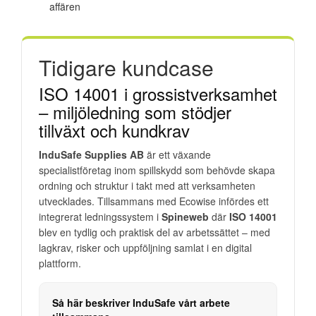
affären
Tidigare kundcase
ISO 14001 i grossistverksamhet
– miljöledning som stödjer
tillväxt och kundkrav
InduSafe Supplies AB
är ett växande
specialistföretag inom spillskydd som behövde skapa
ordning och struktur i takt med att verksamheten
utvecklades. Tillsammans med Ecowise infördes ett
integrerat ledningssystem i
Spineweb
där
ISO 14001
blev en tydlig och praktisk del av arbetssättet – med
lagkrav, risker och uppföljning samlat i en digital
plattform.
Så här beskriver InduSafe vårt arbete