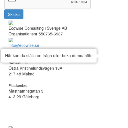
Skicka
Ecowise Consulting i Sverige AB
Organisationsnr 556765-6987
info@ecowise.se
Enskilda medarbetare har fornamn@ecowise.se
Här kan du ställa en fråga eller boka demo/möte
Huvudkontor:
Östra Kristinelundsvägen 18A
217 48 Malmö
Platskontor:
Masthamnsgatan 3
413 29 Göteborg