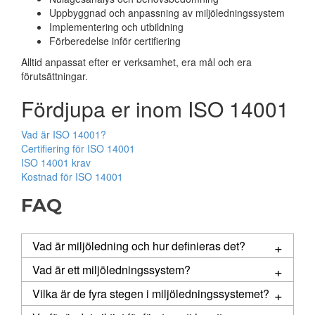
Uppbyggnad och anpassning av miljöledningssystem
Implementering och utbildning
Förberedelse inför certifiering
Alltid anpassat efter er verksamhet, era mål och era
förutsättningar.
Fördjupa er inom ISO 14001
Vad är ISO 14001?
Certifiering för ISO 14001
ISO 14001 krav
Kostnad för ISO 14001
FAQ
Vad är miljöledning och hur definieras det?
Miljöledning handlar om hur en organisation styr och
Vad är ett miljöledningssystem?
utvecklar sitt arbete för att minska sin miljöpåverkan.
Ett miljöledningssystem (MLS) är ett strukturerat verktyg
För en organisation innebär att integrera miljöhänsyn i
Vilka är de fyra stegen i miljöledningssystemet?
som hjälper organisationer att systematiskt hantera och
verksamhetens alla delar för att uppnå hållbar