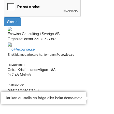
Skicka
Ecowise Consulting i Sverige AB
Organisationsnr 556765-6987
info@ecowise.se
Enskilda medarbetare har fornamn@ecowise.se
Huvudkontor:
Östra Kristinelundsvägen 18A
217 48 Malmö
Platskontor:
Masthamnsgatan 3
413 29 Göteborg
Här kan du ställa en fråga eller boka demo/möte